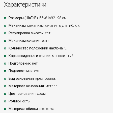
Характеристики:
Размеры (Ш×Г×В)
: 56×61×92–98 см.
Механизм
: механизм качания мультиблок.
Регулировка высоты
: есть.
Механизм качания
: есть.
Количество положений наклона
: 5.
Каркас сиденья и спинки
: монолитный.
Подголовник
: нет.
Подлокотники
: есть.
Вид основания
: крестовина.
Материал основания
: металл.
Цвет основания
: хром.
Ролики
: есть.
Материал обивки
: экокожа.