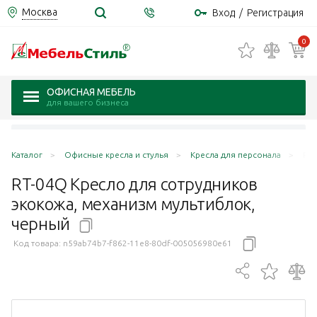
Москва
Вход
/
Регистрация
0
ОФИСНАЯ МЕБЕЛЬ
для вашего бизнеса
Каталог
Офисные кресла и стулья
Кресла для персонала
RT-
RT-04Q Кресло для сотрудников
экокожа, механизм мультиблок,
черный
Код товара:
n59ab74b7-f862-11e8-80df-005056980e61