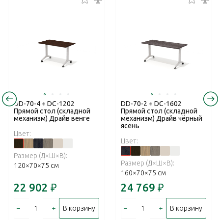
DD-70-4 + DC-1202
DD-70-2 + DC-1602
Прямой стол (складной
Прямой стол (складной
механизм) Драйв венге
механизм) Драйв чёрный
ясень
Цвет:
Цвет:
Размер (Д×Ш×В):
Размер (Д×Ш×В):
120×70×75 см
160×70×75 см
22 902
₽
24 769
₽
–
+
–
+
В корзину
В корзину