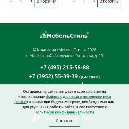
–
+
–
+
В корзину
В корзину
© Компания «МебельСтиль» 2026
г. Москва, наб. Академика Туполева, д. 15
+7 (495) 215-58-88
+7 (3952) 55-39-39
(дилерам)
Заказать звонок
Оставаясь на сайте, вы даете свое
согласие
на
использование
файлов с данными о посещении куки
moscow@mebelstyle.ru
(cookie)
и аналитики Яндекс.Метрики, необходимых нам
для улучшения работы сайта, в соответствии с
Политикой конфиденциальности
.
Создание сайта —
компания «Пиксель Плюс»
Согласен