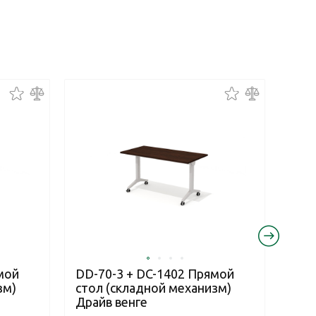
мой
DD-70-3 + DC-1402 Прямой
DD-
зм)
стол (складной механизм)
сто
Драйв венге
Дра