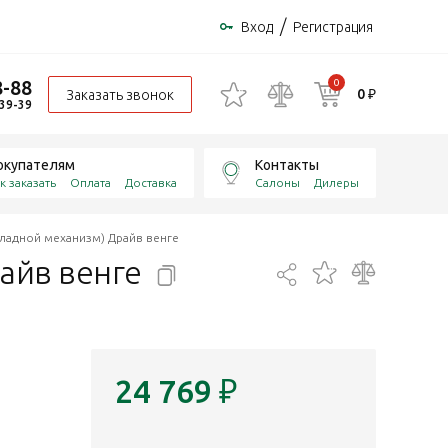
/
Вход
Регистрация
8-88
0
0 ₽
Заказать звонок
-39-39
окупателям
Контакты
к заказать
Оплата
Доставка
Салоны
Дилеры
кладной механизм) Драйв венге
райв
венге
24 769
₽