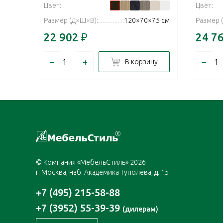
Цвет:
Цвет:
Размер (Д×Ш×В):
120×70×75 см
Размер 
22 902
₽
24 7
–
+
–
В корзину
© Компания «МебельСтиль» 2026
г. Москва, наб. Академика Туполева, д. 15
+7 (495) 215-58-88
+7 (3952) 55-39-39
(дилерам)