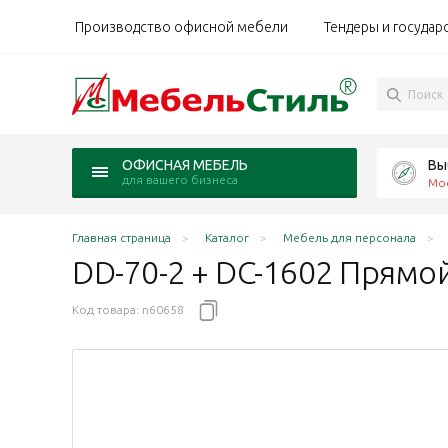
Производство офисной мебели
Тендеры и государ
Вы
ОФИСНАЯ МЕБЕЛЬ
для вашего бизнеса
Мо
Главная страница
Каталог
Мебель для персонала
DD-70-2 + DC-1602 Прямо
Код товара:
n60658
низм) Драйв чёрный ясень
еханизм) Драйв венге
ой механизм) Драйв швейцарский вяз
адной механизм) Драйв дуб Верцаска
складной механизм) Драйв беж
ол (складной механизм) Драйв белый