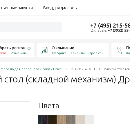
ственные закупки
Вход для дилеров
+7 (495) 215-5
Дилерам:
+7 (3952) 55
брать регион
О компании
П
сква
Изменить
Фабрика
Клиенты
Проекты
Ка
Мебель для персонала Драйв / Drive
DD-70-2 + DC-1602 Прямой стол (с
й стол (складной механизм) Д
Цвета