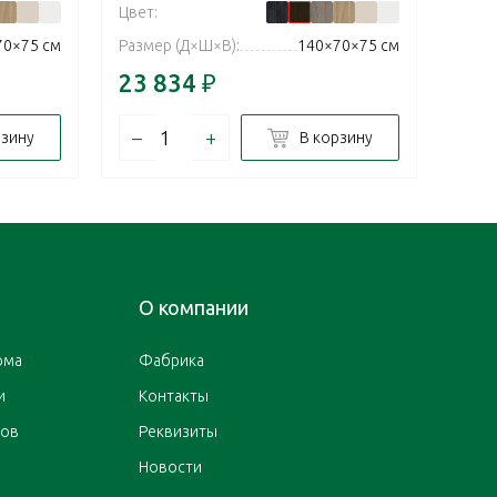
Цвет:
Цвет:
70×75 см
Размер (Д×Ш×В):
140×70×75 см
Разм
23 834
₽
23 
–
+
–
рзину
В корзину
О компании
ома
Фабрика
и
Контакты
ров
Реквизиты
Новости