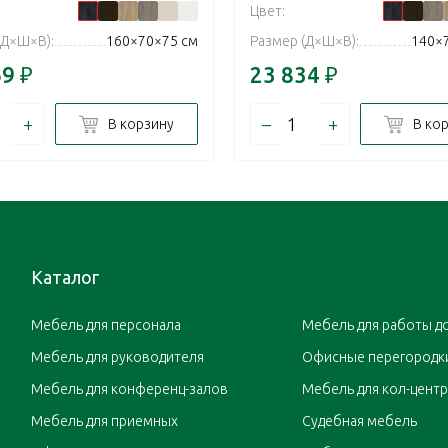
Цвет:
(Д×Ш×В):
160×70×75 см
Размер (Д×Ш×В):
140×
69
₽
23 834
₽
+
–
+
В корзину
В ко
Каталог
Мебель для персонала
Мебель для работы д
Мебель для руководителя
Офисные перегородк
Мебель для конференц-залов
Мебель для кол-цент
Мебель для приемных
Судебная мебель