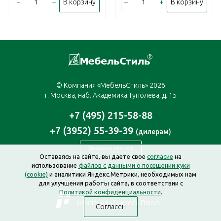
–
+
–
+
В корзину
В корзину
© Компания «МебельСтиль» 2026
г. Москва, наб. Академика Туполева, д. 15
+7 (495) 215-58-88
+7 (3952) 55-39-39
(дилерам)
Заказать звонок
Оставаясь на сайте, вы даете свое
согласие
на
использование
файлов с данными о посещении куки
moscow@mebelstyle.ru
(cookie)
и аналитики Яндекс.Метрики, необходимых нам
для улучшения работы сайта, в соответствии с
Политикой конфиденциальности
.
Создание сайта —
компания «Пиксель Плюс»
Согласен