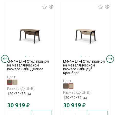
LM-4 + LF-4 Стол прямой
LM-4 + LF-4 Стол прямой
на металлическом
на металлическом
каркасе Лайн Делиос
каркасе Лайн дуб
Кронберг
Цвет:
Цвет:
Размер (Д×Ш×В):
Размер (Д×Ш×В):
120×70×75 см
120×70×75 см
30 919
₽
30 919
₽