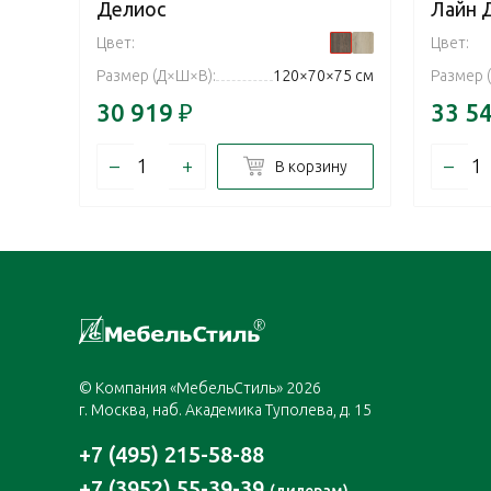
Делиос
Лайн 
Цвет:
Цвет:
Размер (Д×Ш×В):
120×70×75 см
Размер 
30 919
₽
33 5
–
+
–
В корзину
© Компания «МебельСтиль» 2026
г. Москва, наб. Академика Туполева, д. 15
+7 (495) 215-58-88
+7 (3952) 55-39-39