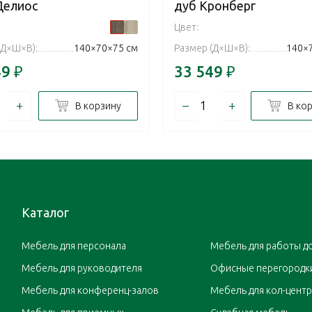
Делиос
дуб Кронберг
Цвет:
(Д×Ш×В):
140×70×75 см
Размер (Д×Ш×В):
140×
49
₽
33 549
₽
+
–
+
В корзину
В ко
Каталог
Мебель для персонала
Мебель для работы д
Мебель для руководителя
Офисные перегородк
Мебель для конференц-залов
Мебель для кол-цент