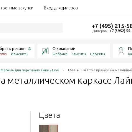
ственные закупки
Вход для дилеров
+7 (495) 215-5
Дилерам:
+7 (3952) 55
брать регион
О компании
П
сква
Изменить
Фабрика
Клиенты
Проекты
Ка
Мебель для персонала Лайн / Line
LM-4 + LF-4 Стол прямой на металли
 на металлическом каркасе Лай
Цвета