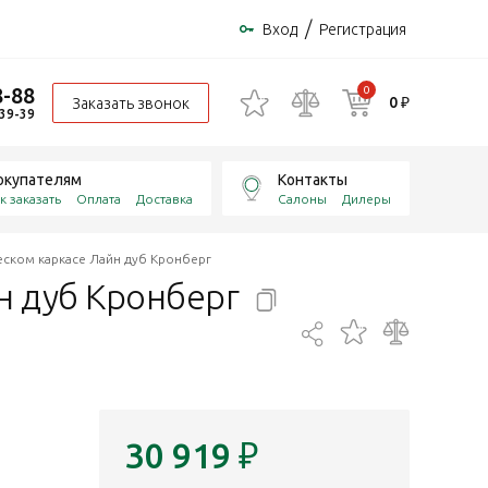
/
Вход
Регистрация
8-88
0
0 ₽
Заказать звонок
-39-39
окупателям
Контакты
к заказать
Оплата
Доставка
Салоны
Дилеры
ческом каркасе Лайн дуб Кронберг
н дуб
Кронберг
30 919
₽