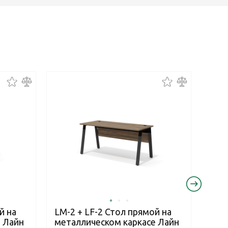
й на
LM-2 + LF-2 Стол прямой на
LM-2
 Лайн
металлическом каркасе Лайн
мет