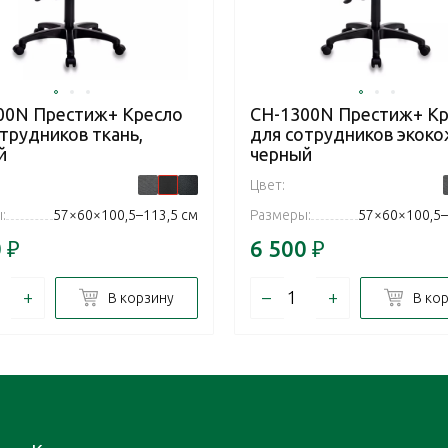
00N Престиж+ Кресло
CH-1300N Престиж+ К
трудников ткань,
для сотрудников экоко
й
черный
Цвет:
:
57×60×100,5–113,5 см
Размеры:
57×60×100,5–
0
₽
6 500
₽
+
–
+
В корзину
В ко