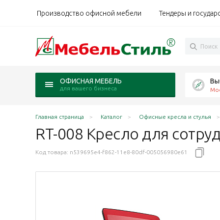
Производство офисной мебели
Тендеры и государ
Вы
ОФИСНАЯ МЕБЕЛЬ
для вашего бизнеса
Мо
Главная страница
Каталог
Офисные кресла и стулья
RT-008 Кресло для сотру
Код товара:
n539695e4-f862-11e8-80df-005056980e61
обивка черный
ан обивка красный
опГан обивка зеленый