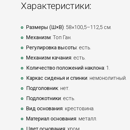
Характеристики:
Размеры (Ш×В)
: 58×100,5–112,5 см.
Механизм
: Топ Ган.
Регулировка высоты
: есть.
Механизм качания
: есть.
Количество положений наклона
: 1.
Каркас сиденья и спинки
: немонолитный.
Подголовник
: нет.
Подлокотники
: есть.
Вид основания
: крестовина.
Материал основания
: металл.
Цвет основания
: хром.