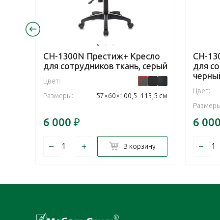
CH-1300N Престиж+ Кресло
CH-13
для сотрудников ткань, серый
для со
черны
Цвет:
Цвет:
Размеры:
57×60×100,5–113,5 см
Размеры
6 000
₽
6 00
–
+
–
В корзину