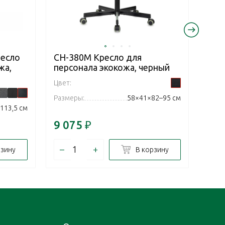
ресло
CH-380M Кресло для
Арт
жа,
персонала экокожа, черный
Кре
эко
Цвет:
Цвет:
Размеры:
58×41×82–95 см
113,5 см
Разм
9 075
₽
68 
–
+
–
рзину
В корзину