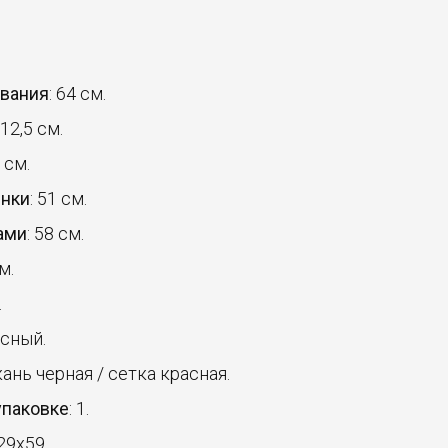
ования
: 64 см.
12,5 см.
 см.
инки
: 51 см.
ами
: 58 см.
м.
.
асный.
ткань черная / сетка красная.
упаковке
: 1.
29x59.