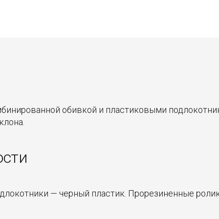
мбинированной обивкой и пластиковыми подлокотника
клона.
ости
Подлокотники — черный пластик. Прорезиненные роли