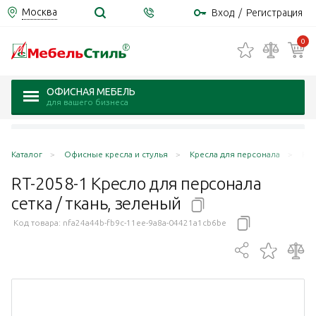
Москва
Вход
/
Регистрация
0
ОФИСНАЯ МЕБЕЛЬ
для вашего бизнеса
Каталог
Офисные кресла и стулья
Кресла для персонала
RT-
RT-2058-1 Кресло для персонала
сетка / ткань,
зеленый
Код товара:
nfa24a44b-fb9c-11ee-9a8a-04421a1cb6be