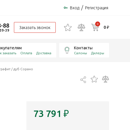
/
Вход
Регистрация
8-88
0
0 ₽
Заказать звонок
-39-39
окупателям
Контакты
к заказать
Оплата
Доставка
Салоны
Дилеры
рафит / дуб Сорано
73 791
₽