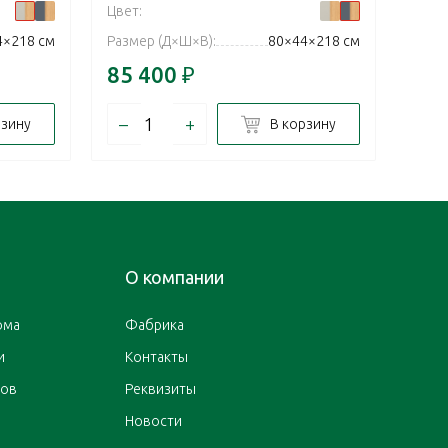
Цвет:
Цвет:
4×218 см
Размер (Д×Ш×В):
80×44×218 см
Разм
85 400
₽
83 
–
+
–
рзину
В корзину
О компании
ома
Фабрика
и
Контакты
ров
Реквизиты
Новости