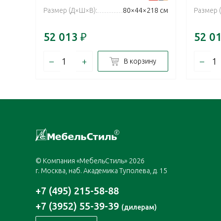
Размер (Д×Ш×В):
80×44×218 см
Размер 
52 013
₽
52 0
–
+
–
В корзину
© Компания «МебельСтиль» 2026
г. Москва, наб. Академика Туполева, д. 15
+7 (495) 215-58-88
+7 (3952) 55-39-39
(дилерам)