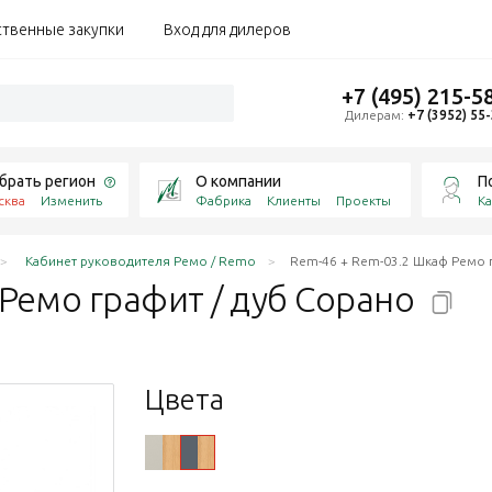
ственные закупки
Вход для дилеров
+7 (495) 215-5
Дилерам:
+7 (3952) 55
брать регион
О компании
П
сква
Изменить
Фабрика
Клиенты
Проекты
Ка
Кабинет руководителя Ремо / Remo
Rem-46 + Rem-03.2 Шкаф Ремо г
Ремо графит / дуб
Сорано
Цвета