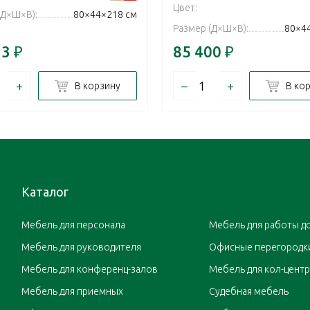
Цвет:
(Д×Ш×В):
80×44×218 см
Размер (Д×Ш×В):
80×4
13
₽
85 400
₽
+
–
+
В корзину
В ко
Каталог
Мебель для персонала
Мебель для работы д
Мебель для руководителя
Офисные перегородк
Мебель для конференц-залов
Мебель для кол-цент
Мебель для приемных
Судебная мебель