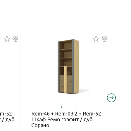
em-52
Rem-46 + Rem-03.2 + Rem-52
Rem
 / дуб
Шкаф Ремо графит / дуб
Шка
Сорано
Сор