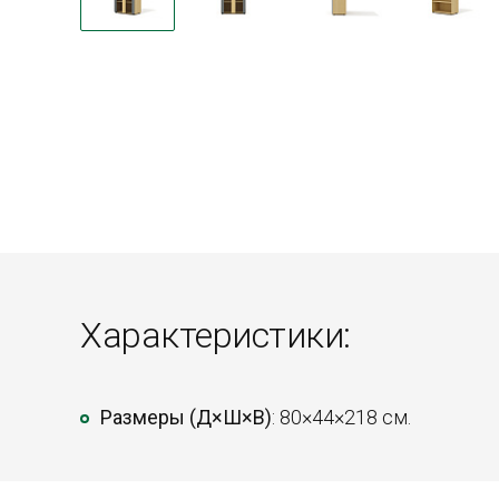
Характеристики:
Размеры (Д×Ш×В)
: 80×44×218 см.