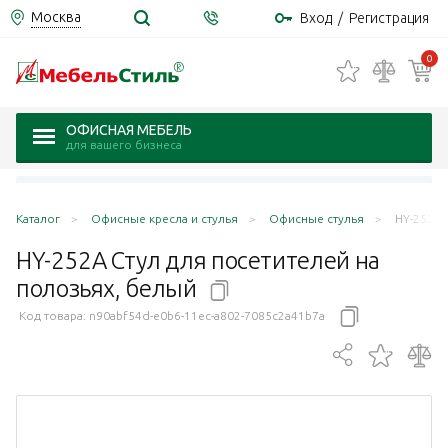
Москва
Вход
/
Регистрация
0
ОФИСНАЯ МЕБЕЛЬ
для вашего бизнеса
Каталог
Офисные кресла и стулья
Офисные стулья
HY-252A 
HY-252A Стул для посетителей на
полозьях,
белый
Код товара:
n90abf54d-e0b6-11ec-a802-7085c2a41b7a