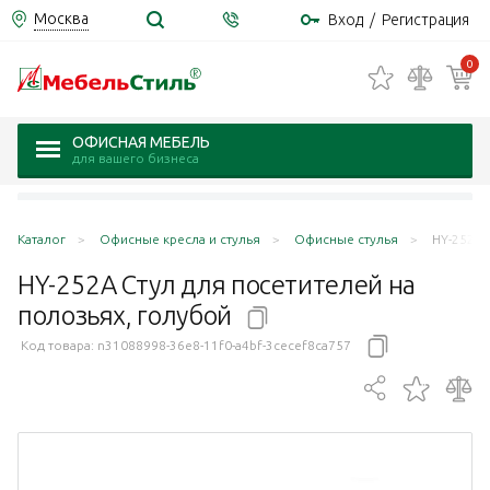
Москва
Вход
/
Регистрация
0
ОФИСНАЯ МЕБЕЛЬ
для вашего бизнеса
Каталог
Офисные кресла и стулья
Офисные стулья
HY-252A 
HY-252A Стул для посетителей на
полозьях,
голубой
Код товара:
n31088998-36e8-11f0-a4bf-3cecef8ca757