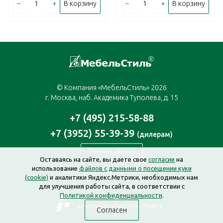
–
+
–
+
В корзину
В корзину
© Компания «МебельСтиль» 2026
г. Москва, наб. Академика Туполева, д. 15
+7 (495) 215-58-88
+7 (3952) 55-39-39
(дилерам)
Заказать звонок
Оставаясь на сайте, вы даете свое
согласие
на
использование
файлов с данными о посещении куки
moscow@mebelstyle.ru
(cookie)
и аналитики Яндекс.Метрики, необходимых нам
для улучшения работы сайта, в соответствии с
Политикой конфиденциальности
.
Создание сайта —
компания «Пиксель Плюс»
Согласен