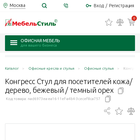
Москва
Вход
/
Регистрация
0
ОФИСНАЯ МЕБЕЛЬ
для вашего бизнеса
Каталог
Офисные кресла и стулья
Офисные стулья
Конгресс
Конгресс Стул для посетителей кожа/
дерево, бежевый / темный
орех
Код товара:
nad6973ea-ea16-11ef-a4b4-3cecef8ca757