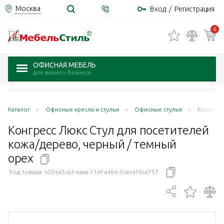
Москва
Вход
/
Регистрация
0
ОФИСНАЯ МЕБЕЛЬ
для вашего бизнеса
Каталог
Офисные кресла и стулья
Офисные стулья
Конгресс
Конгресс Люкс Стул для посетителей
кожа/дерево, черный / темный
орех
Код товара:
n03ea5ca3-eaaa-11ef-a4b4-3cecef8ca757