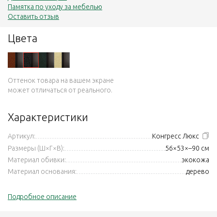
Памятка по уходу за мебелью
Оставить отзыв
Цвета
Оттенок товара на вашем экране
может отличаться от реального.
Характеристики
Артикул:
Конгресс Люкс
Размеры (Ш×Г×В):
56×53×–90 см
Материал обивки:
экокожа
Материал основания:
дерево
Подробное описание