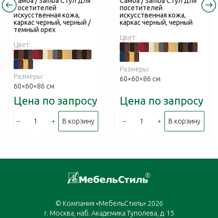
Самба / Samba Стул для
Самба / Samba Стул для
посетителей
посетителей
искусственная кожа,
искусственная кожа,
каркас черный, черный /
каркас черный, черный
темный орех
Цвет:
Цвет:
Размеры:
Размеры:
60×60×86 см
60×60×86 см
Цена по запросу
Цена по запросу
–
+
–
+
В корзину
В корзину
© Компания «МебельСтиль» 2026
г. Москва, наб. Академика Туполева, д. 15