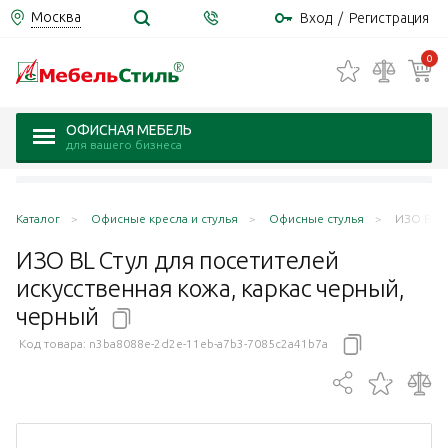
Москва
Вход
/
Регистрация
0
ОФИСНАЯ МЕБЕЛЬ
для вашего бизнеса
Каталог
Офисные кресла и стулья
Офисные стулья
ИЗО BL С
ИЗО BL Стул для посетителей
искусственная кожа, каркас черный,
черный
Код товара:
n3ba8088e-2d2e-11eb-a7b3-7085c2a41b7a